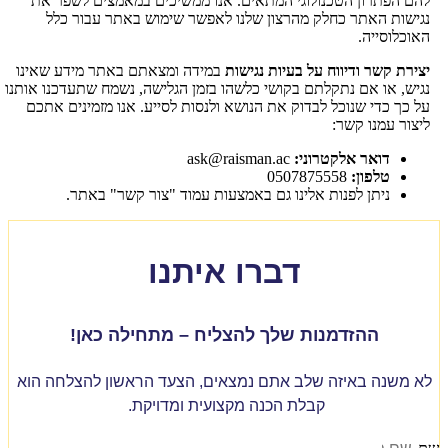
להם הפתרון הטכנולוגי המתאים. אנו ממשיכים במאמצים לשפר את
נגישות האתר כחלק מהרצון שלנו לאפשר שימוש באתר עבור כלל
האוכלוסייה.
יצירת קשר ודיווח על בעיות נגישות
במידה ומצאתם באתר מידע שאינו
נגיש, או אם נתקלתם בקושי כלשהו בזמן הגלישה, נשמח שתעדכנו אותנו
על כך כדי שנוכל לבדוק את הנושא ולנסות לסייע. אנו מזמינים אתכם
ליצור עמנו קשר:
דואר אלקטרוני:
ask@raisman.ac
טלפון:
0507875558
ניתן לפנות אלינו גם באמצעות עמוד "צור קשר" באתר.
דברו איתנו
ההזדמנות שלך להצליח – מתחילה כאן!
לא משנה באיזה שלב אתם נמצאים, הצעד הראשון להצלחה הוא
קבלת הכנה מקצועית ומדויקת.