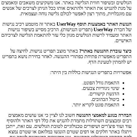
הגולשים ובשיפור חווית הגלישה באתר. אנו משקיעים משאבים ומאמצים
על מנת להנגיש את האתר ולהתאים אותו ככל הניתן לצרכים של אנשים
עם מוגבלויות, מתוך רצון לאפשר לכולם גלישה נוחה ועצמאית.
הנגשת האתר באמצעות תוסף UserWay
באתר זה מוטמע רכיב נגישות
של חברת
UserWay
(תפריט הנגישות). הרכיב מסייע בשיפור נגישות
האתר ומעמיד לרשות הגולשים מגוון כלי עזר להתאמת הגלישה לצרכיהם
האישיים.
כיצד עובדת ההנגשה באתר?
באתר מוצב תפריט נגישות. לחיצה על
התפריט מאפשרת פתיחת כפתורי ההנגשה. לאחר בחירת נושא בתפריט
יש להמתין לטעינת הדף.
אפשרויות בתפריט הנגישות כוללות בין היתר:
התאמת גודל הפונט.
שינוי ניגודיות צבעים.
הדגשת קישורים.
ביטול הבהובים.
התאמת פונט לקריא יותר.
הבהרה בנוגע למאמצי ההנגשה
חשוב לנו לציין כי אנו עושים מאמצים
רבים ומבצעים השתדלות מתמדת להנגיש את כלל דפי האתר ולהוסיף
עוד ועוד פיצ'רים ושיפורים טכנולוגיים לטובת הגולשים. עם זאת, ייתכן
ויתגלו באתר חלקים או דפים שטרם הונגשו במלואם או שטרם נמצא