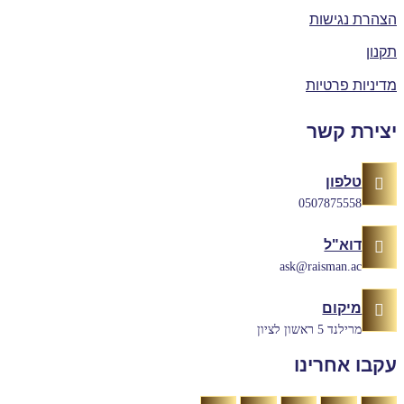
צהרת נגישות
קנון
דיניות פרטיות
צירת קשר
טלפון
0507875558
דוא"ל
ask@raisman.ac
מיקום
מרילנד 5 ראשון לציון
קבו אחרינו