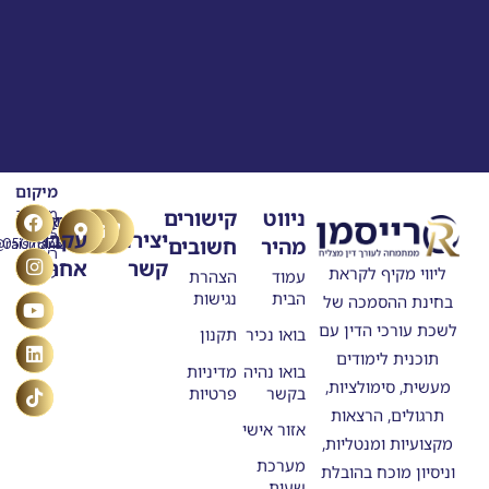
מיקום
T
Y
F
L
I
ניווט
קישורים
מרילנד
טלפון
דוא"ל
n
o
a
i
i
5
יצירת
עקבו
מהיר
חשובים
ask@raisman.ac
0507875558
u
n
c
k
s
ראשון
קשר
אחרינו
e
k
t
t
t
ליווי מקיף לקראת
לציון
עמוד
הצהרת
b
u
e
o
a
הבית
נגישות
בחינת ההסמכה של
o
g
b
d
k
o
e
r
i
לשכת עורכי הדין עם
בואו נכיר
תקנון
n
k
a
תוכנית לימודים
m
בואו נהיה
מדיניות
מעשית, סימולציות,
בקשר
פרטיות
תרגולים, הרצאות
אזור אישי
מקצועיות ומנטליות,
מערכת
וניסיון מוכח בהובלת
שעות