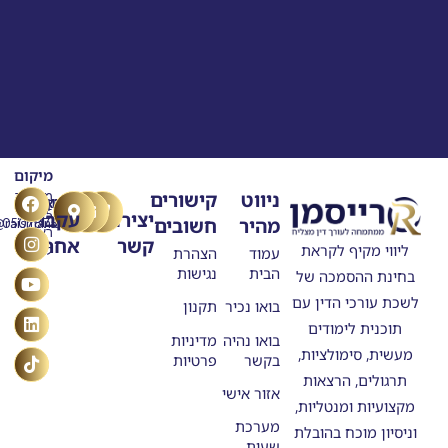
מיקום
T
Y
F
L
I
ניווט
קישורים
מרילנד
טלפון
דוא"ל
n
o
a
i
i
5
יצירת
עקבו
מהיר
חשובים
ask@raisman.ac
0507875558
u
n
c
k
s
ראשון
קשר
אחרינו
e
k
t
t
t
ליווי מקיף לקראת
לציון
עמוד
הצהרת
b
u
e
o
a
הבית
נגישות
בחינת ההסמכה של
o
g
b
d
k
o
e
r
i
לשכת עורכי הדין עם
בואו נכיר
תקנון
n
k
a
תוכנית לימודים
m
בואו נהיה
מדיניות
מעשית, סימולציות,
בקשר
פרטיות
תרגולים, הרצאות
אזור אישי
מקצועיות ומנטליות,
מערכת
וניסיון מוכח בהובלת
שעות