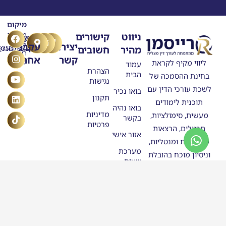
מיקום
T
Y
F
L
I
ניווט
קישורים
מרילנד
טלפון
דוא"ל
n
o
a
i
i
5
יצירת
עקבו
מהיר
חשובים
ask@raisman.ac
0507875558
u
n
c
k
s
ראשון
קשר
אחרינו
e
k
t
t
t
ליווי מקיף לקראת
לציון
עמוד
b
u
e
o
a
הצהרת
הבית
בחינת ההסמכה של
o
g
b
d
k
נגישות
o
e
r
i
לשכת עורכי הדין עם
בואו נכיר
n
k
a
תקנון
תוכנית לימודים
m
בואו נהיה
מדיניות
מעשית, סימולציות,
בקשר
פרטיות
תרגולים, הרצאות
אזור אישי
מקצועיות ומנטליות,
מערכת
וניסיון מוכח בהובלת
שעות
מתמחים להצלחה.
חנות
סטודנטים
בוגרי
רייסמן