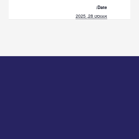
Date:
אוגוסט 28, 2025
Time:
12:30 - 13:00
Event Categories:
אסטרטגיה
,
קורס ההכנה לבחינת הלשכה
Event Tags:
מועד-דצמבר