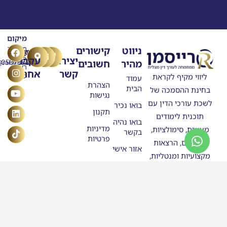
מיקום
T
Y
F
L
I
ניווט
קישורים
מרילנד
טלפון
דוא"ל
n
o
a
i
i
5
יצירת
עקבו
מהיר
חשובים
ask@raisman.ac
0507875558
u
n
c
k
s
ראשון
קשר
אחרינו
e
k
t
t
t
ליווי מקיף לקראת
לציון
עמוד
b
u
e
o
a
הצהרת
הבית
בחינת ההסמכה של
o
g
b
d
k
נגישות
o
e
r
i
לשכת עורכי הדין עם
בואו נכיר
n
k
a
תקנון
תוכנית לימודים
m
בואו נהיה
מדיניות
מעשית, סימולציות,
בקשר
פרטיות
תרגולים, הרצאות
אזור אישי
מקצועיות ומנטליות,
מערכת
וניסיון מוכח בהובלת
שעות
מתמחים להצלחה.
חנות
סטודנטים
בוגרי