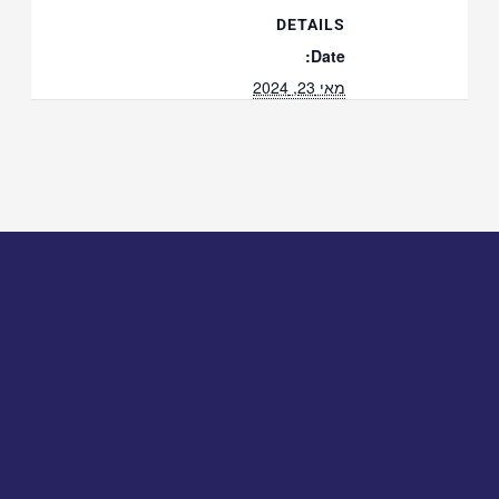
DETAILS
Date:
מאי 23, 2024
Time:
12:30 - 13:30
Event Categories:
NLP
,
קורס ההכנה לבחינת הלשכה