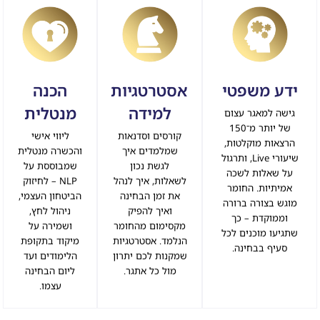
ידע משפטי
אסטרטגיות
הכנה
למידה
מנטלית
גישה למאגר עצום
של יותר מ־150
קורסים וסדנאות
ליווי אישי
הרצאות מוקלטות,
שמלמדים איך
והכשרה מנטלית
שיעורי Live, ותרגול
לגשת נכון
שמבוססת על
על שאלות לשכה
לשאלות, איך לנהל
NLP – לחיזוק
אמיתיות. החומר
את זמן הבחינה
הביטחון העצמי,
מוגש בצורה ברורה
ואיך להפיק
ניהול לחץ,
וממוקדת – כך
מקסימום מהחומר
ושמירה על
שתגיעו מוכנים לכל
הנלמד. אסטרטגיות
מיקוד בתקופת
סעיף בבחינה.
שמקנות לכם יתרון
הלימודים ועד
מול כל אתגר.
ליום הבחינה
עצמו.