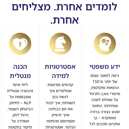
לומדים אחרת. מצליחים
אחרת.
ידע משפטי
אסטרטגיות
הכנה
למידה
מנטלית
גישה למאגר עצום
של יותר מ־150
קורסים וסדנאות
ליווי אישי
הרצאות מוקלטות,
שמלמדים איך
והכשרה מנטלית
שיעורי Live, ותרגול
לגשת נכון
שמבוססת על
על שאלות לשכה
לשאלות, איך לנהל
NLP – לחיזוק
אמיתיות. החומר
את זמן הבחינה
הביטחון העצמי,
מוגש בצורה ברורה
ואיך להפיק
ניהול לחץ,
וממוקדת – כך
מקסימום מהחומר
ושמירה על
שתגיעו מוכנים לכל
הנלמד. אסטרטגיות
מיקוד בתקופת