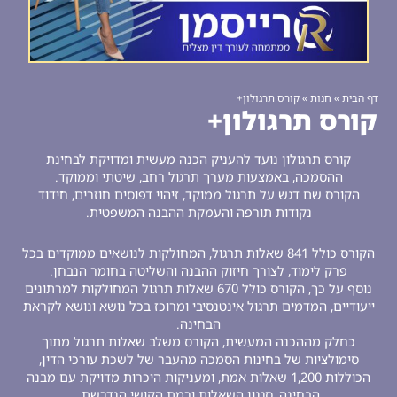
ף הבית
»
חנות
»
קורס תרגולון+
ורס תרגולון+
קורס תרגולון נועד להעניק הכנה מעשית ומדויקת לבחינת
ההסמכה, באמצעות מערך תרגול רחב, שיטתי וממוקד.
הקורס שם דגש על תרגול ממוקד, זיהוי דפוסים חוזרים, חידוד
נקודות תורפה והעמקת ההבנה המשפטית.
הקורס כולל 841 שאלות תרגול, המחולקות לנושאים ממוקדים בכל
פרק לימוד, לצורך חיזוק ההבנה והשליטה בחומר הנבחן.
נוסף על כך, הקורס כולל 670 שאלות תרגול המחולקות למרתונים
יעודיים, המדמים תרגול אינטנסיבי ומרוכז בכל נושא ונושא לקראת
הבחינה.
כחלק מההכנה המעשית, הקורס משלב שאלות תרגול מתוך
סימולציות של בחינות הסמכה מהעבר של לשכת עורכי הדין,
הכוללות 1,200 שאלות אמת, ומעניקות היכרות מדויקת עם מבנה
הבחינה, סגנון השאלות ורמת הקושי הנדרשת.