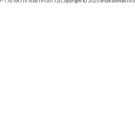
Copyright © 2025 ortalraisman.co.i (כל הזכויות שמורות לאורטל רייסמן)