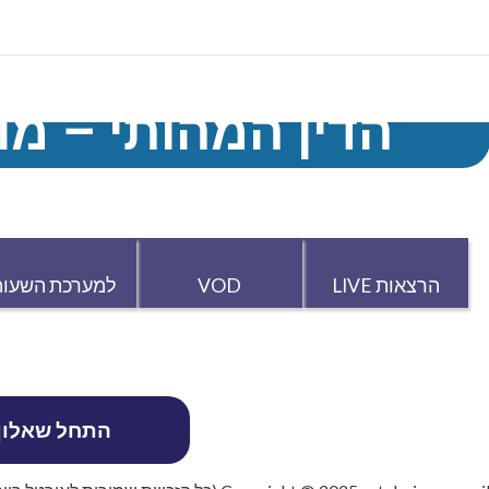
הדין המהותי – מועד י
הרצאות LIVE
VOD
למערכת השעות