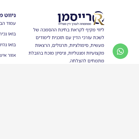
ניווט מ
עמוד הב
ליווי מקיף לקראת בחינת ההסמכה של
בואו נכיר
לשכת עורכי הדין עם תוכנית לימודים
בואו נהי
מעשית, סימולציות, תרגולים, הרצאות
מקצועיות ומנטליות, וניסיון מוכח בהובלת
אזור איש
מתמחים להצלחה.
מערכת ש
חנות
סטודנטים
בוגרי רי
כותבים ע