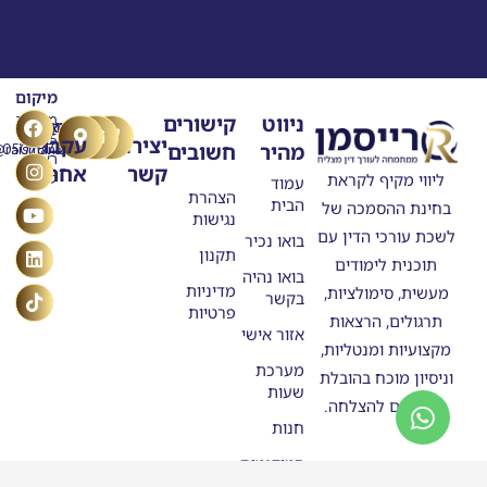
מיקום
T
Y
F
L
I
ניווט
קישורים
מרילנד
טלפון
דוא"ל
n
o
a
i
i
5
יצירת
עקבו
מהיר
חשובים
ask@raisman.ac
0507875558
u
n
c
k
s
ראשון
קשר
אחרינו
e
k
t
t
t
ליווי מקיף לקראת
לציון
עמוד
b
u
e
o
a
הצהרת
הבית
בחינת ההסמכה של
o
g
b
d
k
נגישות
o
e
r
i
לשכת עורכי הדין עם
בואו נכיר
n
k
a
תקנון
תוכנית לימודים
m
בואו נהיה
מדיניות
מעשית, סימולציות,
בקשר
פרטיות
תרגולים, הרצאות
אזור אישי
מקצועיות ומנטליות,
מערכת
וניסיון מוכח בהובלת
שעות
מתמחים להצלחה.
חנות
סטודנטים