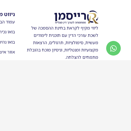
ניווט מ
עמוד הב
ליווי מקיף לקראת בחינת ההסמכה של
בואו נכיר
לשכת עורכי הדין עם תוכנית לימודים
בואו נהי
מעשית, סימולציות, תרגולים, הרצאות
מקצועיות ומנטליות, וניסיון מוכח בהובלת
אזור איש
מתמחים להצלחה.
מערכת ש
חנות
סטודנטים
בוגרי רי
כותבים ע