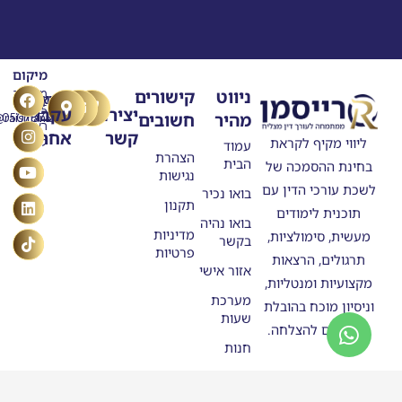
מיקום
T
Y
F
L
I
ניווט
קישורים
מרילנד
טלפון
דוא"ל
n
o
a
i
i
5
יצירת
עקבו
מהיר
חשובים
ask@raisman.ac
0507875558
u
n
c
k
s
ראשון
קשר
אחרינו
e
k
t
t
t
ליווי מקיף לקראת
לציון
עמוד
b
u
e
o
a
הצהרת
הבית
בחינת ההסמכה של
o
g
b
d
k
נגישות
o
e
r
i
לשכת עורכי הדין עם
בואו נכיר
n
k
a
תקנון
תוכנית לימודים
m
בואו נהיה
מדיניות
מעשית, סימולציות,
בקשר
פרטיות
תרגולים, הרצאות
אזור אישי
מקצועיות ומנטליות,
מערכת
וניסיון מוכח בהובלת
שעות
מתמחים להצלחה.
חנות
סטודנטים