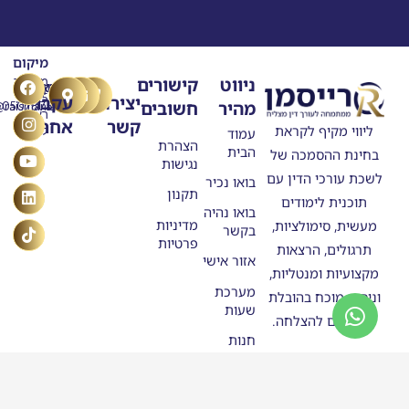
מיקום
T
Y
F
L
I
ניווט
קישורים
מרילנד
טלפון
דוא"ל
n
o
a
i
i
5
יצירת
עקבו
מהיר
חשובים
ask@raisman.ac
0507875558
u
n
c
k
s
ראשון
קשר
אחרינו
e
k
t
t
t
ליווי מקיף לקראת
לציון
עמוד
b
u
e
o
a
הצהרת
הבית
בחינת ההסמכה של
o
g
b
d
k
נגישות
o
e
r
i
לשכת עורכי הדין עם
בואו נכיר
n
k
a
תקנון
תוכנית לימודים
m
בואו נהיה
מדיניות
מעשית, סימולציות,
בקשר
פרטיות
תרגולים, הרצאות
אזור אישי
מקצועיות ומנטליות,
מערכת
וניסיון מוכח בהובלת
שעות
מתמחים להצלחה.
חנות
סטודנטים
בוגרי