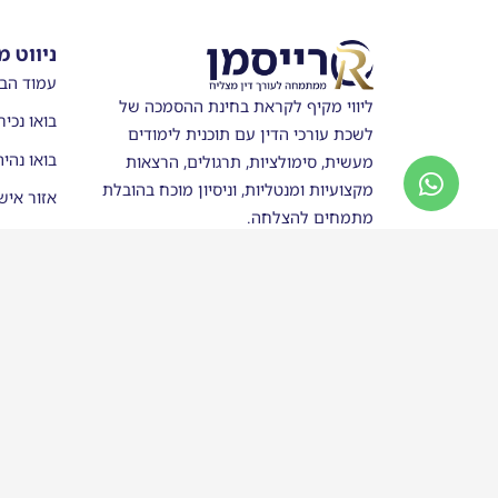
ניווט מ
עמוד הב
ליווי מקיף לקראת בחינת ההסמכה של
בואו נכיר
לשכת עורכי הדין עם תוכנית לימודים
בואו נהי
מעשית, סימולציות, תרגולים, הרצאות
מקצועיות ומנטליות, וניסיון מוכח בהובלת
אזור איש
מתמחים להצלחה.
מערכת ש
חנות
סטודנטים
בוגרי רי
כותבים ע