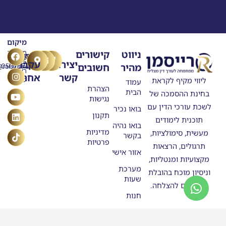
מיקום
T
Y
F
L
I
ניווט
קישורים
מרילנד
טלפון
דוא"ל
n
o
a
i
i
5
יצירת
עקבו
מהיר
חשובים
ask@raisman.ac
0507875558
u
n
c
k
s
ראשון
קשר
אחרינו
e
k
t
t
t
ליווי מקיף לקראת
לציון
עמוד
b
u
e
o
a
הצהרת
הבית
בחינת ההסמכה של
o
g
b
d
k
נגישות
o
e
r
i
לשכת עורכי הדין עם
בואו נכיר
n
k
a
תקנון
תוכנית לימודים
m
בואו נהיה
מדיניות
מעשית, סימולציות,
בקשר
פרטיות
תרגולים, הרצאות
אזור אישי
מקצועיות ומנטליות,
מערכת
וניסיון מוכח בהובלת
שעות
מתמחים להצלחה.
חנות
סטודנטים