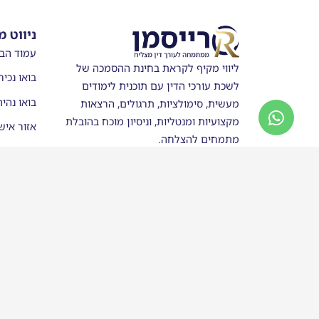
ניווט מ
עמוד הב
ליווי מקיף לקראת בחינת ההסמכה של
בואו נכיר
לשכת עורכי הדין עם תוכנית לימודים
בואו נהי
מעשית, סימולציות, תרגולים, הרצאות
מקצועיות ומנטליות, וניסיון מוכח בהובלת
אזור איש
מתמחים להצלחה.
מערכת ש
חנות
סטודנטים
בוגרי רי
כותבים ע