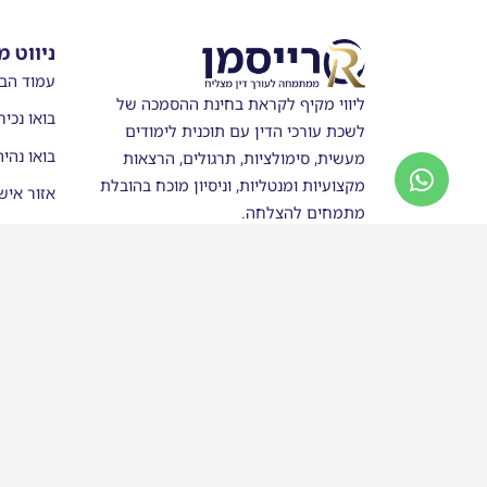
ניווט מ
עמוד הב
ליווי מקיף לקראת בחינת ההסמכה של
בואו נכיר
לשכת עורכי הדין עם תוכנית לימודים
בואו נהי
מעשית, סימולציות, תרגולים, הרצאות
מקצועיות ומנטליות, וניסיון מוכח בהובלת
אזור איש
מתמחים להצלחה.
מערכת ש
חנות
סטודנטים
בוגרי רי
כותבים ע