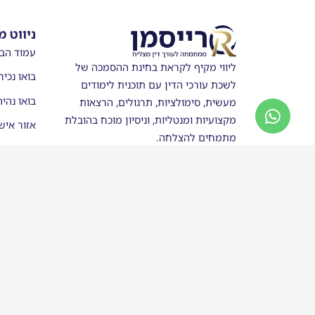
ניווט מ
עמוד הב
ליווי מקיף לקראת בחינת ההסמכה של
בואו נכיר
לשכת עורכי הדין עם תוכנית לימודים
בואו נהי
מעשית, סימולציות, תרגולים, הרצאות
מקצועיות ומנטליות, וניסיון מוכח בהובלת
אזור איש
מתמחים להצלחה.
מערכת ש
חנות
סטודנטים
בוגרי רי
כותבים ע