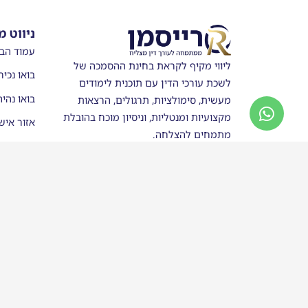
ניווט מ
עמוד הב
ליווי מקיף לקראת בחינת ההסמכה של
בואו נכיר
לשכת עורכי הדין עם תוכנית לימודים
בואו נהי
מעשית, סימולציות, תרגולים, הרצאות
מקצועיות ומנטליות, וניסיון מוכח בהובלת
אזור איש
מתמחים להצלחה.
מערכת ש
חנות
סטודנטים
בוגרי רי
כותבים ע