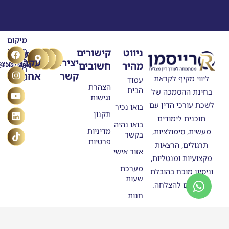
מיקום
T
Y
F
L
I
ניווט
קישורים
מרילנד
טלפון
דוא"ל
n
o
a
i
i
5
יצירת
עקבו
מהיר
חשובים
ask@raisman.ac
0507875558
u
n
c
k
s
ראשון
קשר
אחרינו
e
k
t
t
t
ליווי מקיף לקראת
לציון
עמוד
b
u
e
o
a
הצהרת
הבית
בחינת ההסמכה של
o
g
b
d
k
נגישות
o
e
r
i
לשכת עורכי הדין עם
בואו נכיר
n
k
a
תקנון
תוכנית לימודים
m
בואו נהיה
מדיניות
מעשית, סימולציות,
בקשר
פרטיות
תרגולים, הרצאות
אזור אישי
מקצועיות ומנטליות,
מערכת
וניסיון מוכח בהובלת
שעות
מתמחים להצלחה.
חנות
סטודנטים