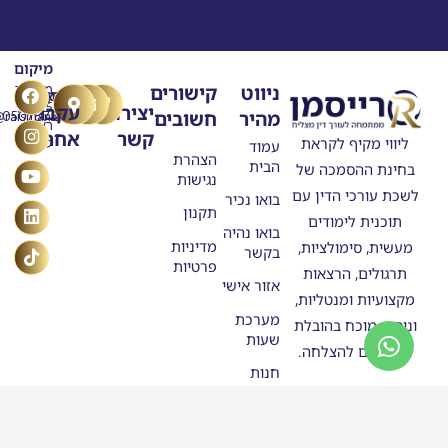
מיקום
T
Y
F
L
I
ניווט
קישורים
מרילנד
טלפון
דוא"ל
n
o
a
i
i
5
יצירת
עקבו
מהיר
חשובים
ask@raisman.ac
0507875558
u
n
c
k
s
ראשון
קשר
אחרינו
e
k
t
t
t
ליווי מקיף לקראת
לציון
עמוד
b
u
e
o
a
הצהרת
הבית
בחינת ההסמכה של
o
g
b
d
k
נגישות
o
e
r
i
לשכת עורכי הדין עם
בואו נכיר
n
k
a
תקנון
תוכנית לימודים
m
בואו נהיה
מדיניות
מעשית, סימולציות,
בקשר
פרטיות
תרגולים, הרצאות
אזור אישי
מקצועיות ומנטליות,
מערכת
וניסיון מוכח בהובלת
שעות
מתמחים להצלחה.
חנות
סטודנטים
בוגרי