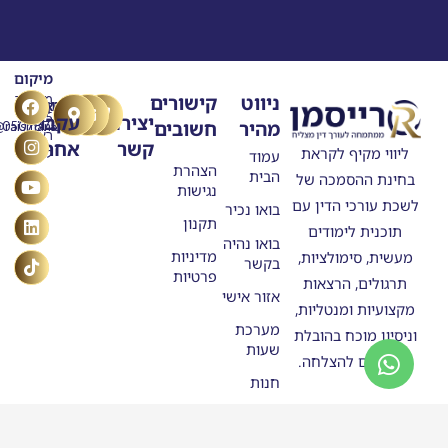
מיקום
T
Y
F
L
I
ניווט
קישורים
מרילנד
טלפון
דוא"ל
n
o
a
i
i
5
יצירת
עקבו
מהיר
חשובים
ask@raisman.ac
0507875558
u
n
c
k
s
ראשון
קשר
אחרינו
e
k
t
t
t
ליווי מקיף לקראת
לציון
עמוד
b
u
e
o
a
הצהרת
הבית
בחינת ההסמכה של
o
g
b
d
k
נגישות
o
e
r
i
לשכת עורכי הדין עם
בואו נכיר
n
k
a
תקנון
תוכנית לימודים
m
בואו נהיה
מדיניות
מעשית, סימולציות,
בקשר
פרטיות
תרגולים, הרצאות
אזור אישי
מקצועיות ומנטליות,
מערכת
וניסיון מוכח בהובלת
שעות
מתמחים להצלחה.
חנות
סטודנטים