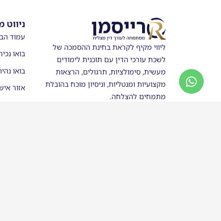
ניווט מ
עמוד הב
ליווי מקיף לקראת בחינת ההסמכה של
בואו נכיר
לשכת עורכי הדין עם תוכנית לימודים
בואו נהי
מעשית, סימולציות, תרגולים, הרצאות
מקצועיות ומנטליות, וניסיון מוכח בהובלת
אזור איש
מתמחים להצלחה.
מערכת ש
חנות
סטודנטים
בוגרי רי
כותבים ע