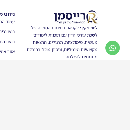
ניווט מ
עמוד הב
ליווי מקיף לקראת בחינת ההסמכה של
בואו נכיר
לשכת עורכי הדין עם תוכנית לימודים
בואו נהי
מעשית, סימולציות, תרגולים, הרצאות
מקצועיות ומנטליות, וניסיון מוכח בהובלת
אזור איש
מתמחים להצלחה.
מערכת ש
חנות
סטודנטים
בוגרי רי
כותבים ע