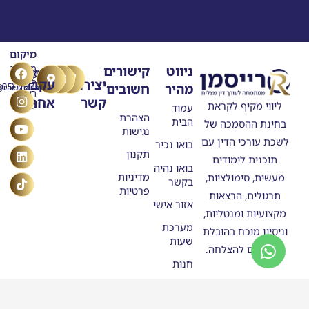
מיקום
T
Y
F
L
I
ניווט
קישורים
מרילנד
טלפון
דוא"ל
n
o
a
i
i
5
יצירת
עקבו
מהיר
חשובים
ask@raisman.ac
0507875558
u
n
c
k
s
ראשון
קשר
אחרינו
e
k
t
t
t
ליווי מקיף לקראת
לציון
עמוד
b
u
e
o
a
הצהרת
הבית
בחינת ההסמכה של
o
g
b
d
k
נגישות
o
e
r
i
לשכת עורכי הדין עם
בואו נכיר
n
k
a
תקנון
תוכנית לימודים
m
בואו נהיה
מדיניות
מעשית, סימולציות,
בקשר
פרטיות
תרגולים, הרצאות
אזור אישי
מקצועיות ומנטליות,
מערכת
וניסיון מוכח בהובלת
שעות
מתמחים להצלחה.
חנות
סטודנטים