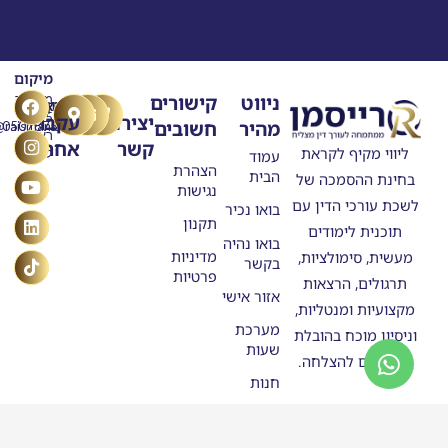
מיקום
T
Y
F
L
I
ניווט
קישורים
מרילנד
טלפון
דוא"ל
n
o
a
i
i
5
יצירת
עקבו
מהיר
חשובים
ask@raisman.ac
0507875558
u
n
c
k
s
ראשון
קשר
אחרינו
e
k
t
t
t
ליווי מקיף לקראת
לציון
עמוד
b
u
e
o
a
הצהרת
הבית
בחינת ההסמכה של
o
g
b
d
k
נגישות
o
e
r
i
לשכת עורכי הדין עם
בואו נכיר
n
k
a
תקנון
תוכנית לימודים
m
בואו נהיה
מדיניות
מעשית, סימולציות,
בקשר
פרטיות
תרגולים, הרצאות
אזור אישי
מקצועיות ומנטליות,
מערכת
וניסיון מוכח בהובלת
שעות
מתמחים להצלחה.
חנות
סטודנטים