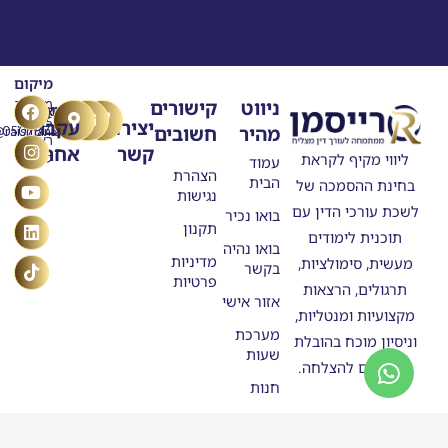
מיקום
T
Y
F
L
I
ניווט
קישורים
מרילנד
טלפון
דוא"ל
n
o
a
i
i
5
יצירת
עקבו
מהיר
חשובים
ask@raisman.ac
0507875558
u
n
c
k
s
ראשון
קשר
אחרינו
e
k
t
t
t
ליווי מקיף לקראת
לציון
עמוד
b
u
e
o
a
הצהרת
הבית
בחינת ההסמכה של
o
g
b
d
k
נגישות
o
e
r
i
לשכת עורכי הדין עם
בואו נכיר
n
k
a
תקנון
תוכנית לימודים
m
בואו נהיה
מדיניות
מעשית, סימולציות,
בקשר
פרטיות
תרגולים, הרצאות
אזור אישי
מקצועיות ומנטליות,
מערכת
וניסיון מוכח בהובלת
שעות
מתמחים להצלחה.
חנות
סטודנטים