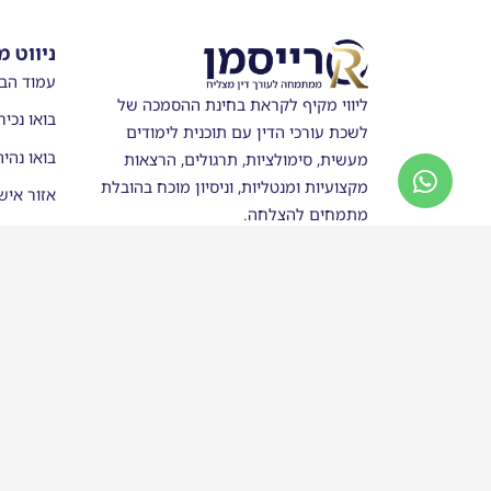
ניווט מ
עמוד הב
ליווי מקיף לקראת בחינת ההסמכה של
בואו נכיר
לשכת עורכי הדין עם תוכנית לימודים
בואו נהי
מעשית, סימולציות, תרגולים, הרצאות
מקצועיות ומנטליות, וניסיון מוכח בהובלת
אזור איש
מתמחים להצלחה.
מערכת ש
חנות
סטודנטים
בוגרי רי
כותבים ע