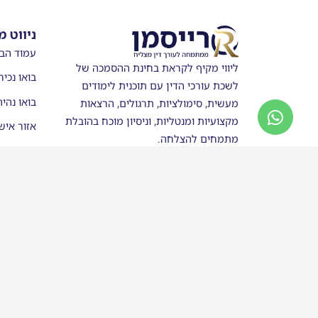
ניווט מ
עמוד הב
ליווי מקיף לקראת בחינת ההסמכה של
בואו נכיר
לשכת עורכי הדין עם תוכנית לימודים
בואו נהי
מעשית, סימולציות, תרגולים, הרצאות
מקצועיות ומנטליות, וניסיון מוכח בהובלת
אזור איש
מתמחים להצלחה.
מערכת ש
חנות
סטודנטים
בוגרי רי
כותבים ע