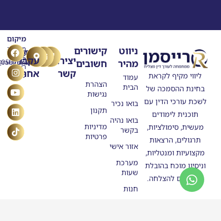
מיקום
T
Y
F
L
I
ניווט
קישורים
מרילנד
טלפון
דוא"ל
n
o
a
i
i
5
יצירת
עקבו
מהיר
חשובים
ask@raisman.ac
0507875558
u
n
c
k
s
ראשון
קשר
אחרינו
e
k
t
t
t
ליווי מקיף לקראת
לציון
עמוד
b
u
e
o
a
הצהרת
הבית
בחינת ההסמכה של
o
g
b
d
k
נגישות
o
e
r
i
לשכת עורכי הדין עם
בואו נכיר
n
k
a
תקנון
תוכנית לימודים
m
בואו נהיה
מדיניות
מעשית, סימולציות,
בקשר
פרטיות
תרגולים, הרצאות
אזור אישי
מקצועיות ומנטליות,
מערכת
וניסיון מוכח בהובלת
שעות
מתמחים להצלחה.
חנות
סטודנטים